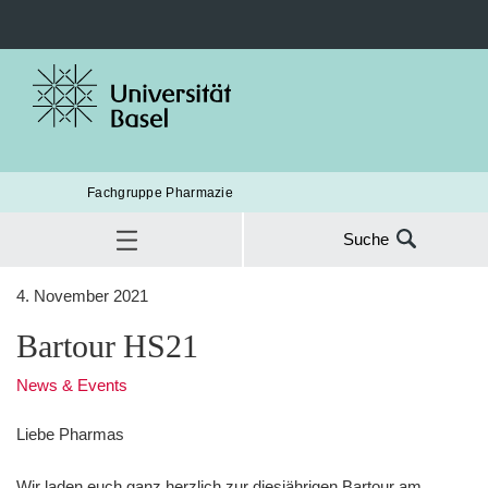
Fachgruppe Pharmazie
Suche
Suche
4. November 2021
nach:
Bartour HS21
Bartour HS21
SUC
News & Events
Liebe Pharmas
Wir laden euch ganz herzlich zur diesjährigen Bartour am